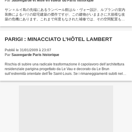
Par
Sauvegarde et Mise en valeur du Paris historique
サン = ルイ島の先端にあるランベール館はル・ヴォー設計、ルブランの室内
装飾によるパリの邸宅建築の傑作ですが、この建物がいままさに大規模な改
築の危機にあります。これまで何度もなされた補修では、その空間配置も、
当初の構造も変えられませんでした。しかし、このたび明らかにされた計画
では、１７世紀の建築を贅沢な資金による高級住宅の経営方針に従わせ、そ
の外観を非現実的な原型に回帰させようとしています。部屋を細かく分割す
ることは、重大な破壊を引き起こします。また配管、空調、エレベーターを
PARIGI : MINACCIATO L’HÔTEL LAMBERT
設置していくのにともない、不釣り合いな工業製品が過剰に用いられること
は必至です。敷地内にあらゆるものを詰め込んでしまえば、当初の姿をとど
Publié le 31/01/2009 à 23:07
める地面と地階が犠牲になります。また駐車場への通路を設けるためにセー
Par
Sauvegarde Paris historique
ヌ川沿いの擁壁に入口がつけられると、空中庭園が崩壊するおそれもありま
す。...
Rischia di subire una radicale trasformazione il capolavoro dell’architettura
residenziale parigina progettato da Le Vau e decorato da Le Brun
sull’estremità orientale dell’Île Saint-Louis. Se i rimaneggiamenti subiti nel
corso dei secoli non ne hanno...