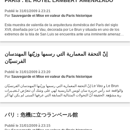
PARÍS : EL HOTEL LAMBERT AMENAZADO
Publié le 31/01/2009 à 23:21
Par
Sauvegarde et Mise en valeur du Paris historique
Esta muestra de valentía de la arquitectura doméstica del París del siglo
XVII, diseñada por Le Vau, decorada por Le Brun y situada en uno de los
extremos de la Isla de San Luis se encuentra ante una inminente amenaza
de transformación radical. Si bien...
إنّ التحفة المعمارية التي رسمها وزيّنها المهندسان
الفرنسيّان
Publié le 31/01/2009 à 23:20
Par
Sauvegarde et Mise en valeur du Paris historique
إنّ التحفة المعمارية التي رسمها وزيّنها المهندسان الفرنسيّان Le Vau و Le Brun
والواقعة عند رأس جزيرة سان لويس الباريسية لهي على وشك أن تتعرّض لـتغيـيرات
جذرية مشوّهة. الحقيقة أنّ التحولات المتتالية السابقة التي عرفها المبنى لم يكن لها أثر
سلبيّ على هيكلته...
パリ：危機に立つランベール館
Publié le 31/01/2009 à 23:15