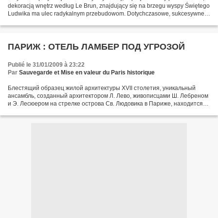
dekoracją wnętrz według Le Brun, znajdujący się na brzegu wyspy Świętego
Ludwika ma ulec radykalnym przebudowom. Dotychczasowe, sukcesywne
renowacje nie naruszyły struktury tego...
ПАРИЖ : ОТЕЛЬ ЛАМБЕР ПОД УГРОЗОЙ
Publié le 31/01/2009 à 23:22
Par
Sauvegarde et Mise en valeur du Paris historique
Блестящий образец жилой архитектуры XVII столетия, уникальный
ансамбль, созданный архитектором Л. Лево, живописцами Ш. Лебреном
и Э. Лесюером на стрелке острова Св. Людовика в Париже, находится
перед лицом серьезных и, вероятно, опасных перемен. Если...