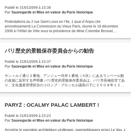
Publié le 31/01/2009 à 23:38
Par
Sauvegarde et Mise en valeur du Paris historique
Protestations au 2 rue Saint Louis en l’Ile, 1 quai d’Anjou (4e
arrondissement) La Commission du Vieux Paris, réunie le 18 décembre
2008 à l’Hôtel de Ville sous la présidence de Mme Colombe Brossel,
adjointe au Maire de Paris chargée du patrimoine, a...
パリ歴史的景観保存委員会からの勧告
Publié le 31/01/2009 à 23:37
Par
Sauvegarde et Mise en valeur du Paris historique
サン＝ルイ通り２番地、アンジュー河岸１番地（４区）にあるランベール館
の改築に反対する声明書 パリ歴史的景観保存委員会は、パリ市長補佐官であ
り、文化遺産管理担当のコロンブ・ブロッセル議長の下に２００８年１２月
１８日にパリ市庁舎にて開催された。同委員会は現在、歴史的建造物の指定
を受けているランベール館において予定されている改築に対して厳然たる異
議を表明するものである。同館は、建築家ルイ・ル・ヴォーの若き日の傑作
であるのみならず、当時の傑出した芸術家ルブラン、ルシュウールらとの共
PARYŻ : OCALMY PALAC LAMBERT !
同制作の賜物であり、ルイ１３世時代の後期の形態をそのまま今日に伝える
掛け替えのない殆ど唯一の邸宅である。...
Publié le 31/01/2009 à 23:23
Par
Sauvegarde et Mise en valeur du Paris historique
Arcydzie ło paryskiej architektury użytkowej, zaprojektowany przez Le Vau, z