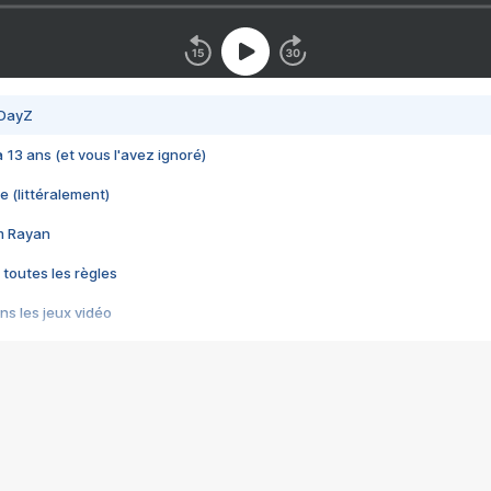
 DayZ
 a 13 ans (et vous l'avez ignoré)
e (littéralement)
im Rayan
 toutes les règles
s les jeux vidéo
us choquant de Rockstar ? - Le scandale BULLY
e plus moche de Steam
du RÊVE tourne au CAUCHEMAR
pendant 8 heures