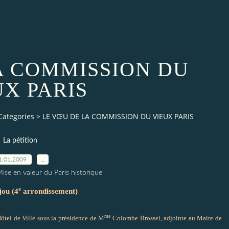
A COMMISSION DU
UX PARIS
Categories
>
LE VŒU DE LA COMMISSION DU VIEUX PARIS
La pétition
1.01.2009
…
ise en valeur du Paris historique
e
jou (4
arrondissement)
me
ôtel de Ville sous la présidence de M
Colombe Brossel, adjointe au Maire de