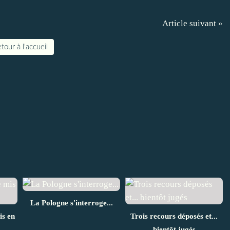
Article suivant »
tour à l'accueil
La Pologne s'interroge...
is en
Trois recours déposés et...
bientôt jugés