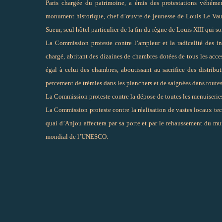
Paris chargée du patrimoine, a émis des protestations véhéme
monument historique, chef d’œuvre de jeunesse de Louis Le Vau
Sueur, seul hôtel particulier de la fin du règne de Louis XIII qui 
La Commission proteste contre l’ampleur et la radicalité des 
chargé, abritant des dizaines de chambres dotées de tous les acces
égal à celui des chambres, aboutissant au sacrifice des distribut
percement de trémies dans les planchers et de saignées dans toutes
La Commission proteste contre la dépose de toutes les menuiseries
La Commission proteste contre la réalisation de vastes locaux techn
quai d’Anjou affectera par sa porte et par le rehaussement du mu
mondial de l’UNESCO.