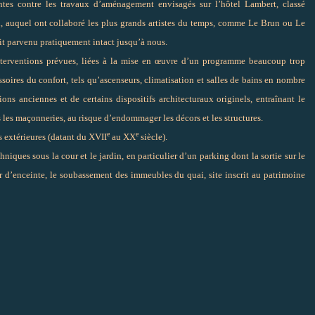
ntes contre les travaux d’aménagement envisagés sur l’hôtel Lambert, classé
,
auquel ont collaboré les plus grands artistes du temps, comme Le Brun ou Le
soit parvenu pratiquement intact jusqu’à nous
.
interventions prévues, liées à la mise en œuvre d’un programme beaucoup trop
soires du confort, tels qu’ascenseurs, climatisation et salles de bains en nombre
ions anciennes et de certains dispositifs architecturaux originels, entraînant le
 les maçonneries, au risque d’endommager les décors et les structures.
e
e
 extérieures (datant du XVII
au XX
siècle).
iques sous la cour et le jardin, en particulier d’un parking dont la sortie sur le
r d’enceinte, le soubassement des immeubles du quai, site inscrit au patrimoine