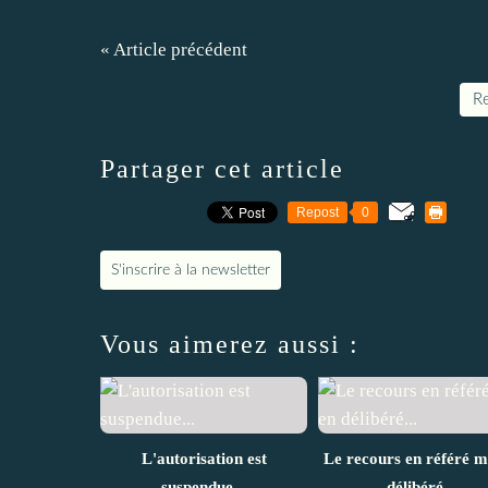
« Article précédent
Re
Partager cet article
Repost
0
S'inscrire à la newsletter
Vous aimerez aussi :
L'autorisation est
Le recours en référé m
suspendue...
délibéré...