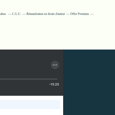
n abus
C.G.U.
Rémunération en droits d'auteur
Offre Premium
-15:25