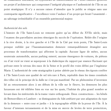
un projet d’architecture qui compromet l’intégrité physique et l’authenticité de l’île en un
point stratégique. Il n’y a aucune raison d’attendre que le public se résigne sans une
contrepartie significative – l’excellence voire l’audace d’un projet qui ferait l’unanimité –
au sabotage irrémédiable d’un ensemble patrimonial majeur.
Authenticité des sols
L’histoire de l’île Saint-Louis ne remonte guère qu’au début du XVIIe siècle, mais
l’examen des parcellaires anciens témoigne du succès de l’opération. Reliée dès l’origine
à la rive droite, à la rive gauche et à l’île de la Cité par trois ponts, l’île Saint-Louis
presque oubliée par l’haussmannisation demeure remarquablement étrangère aux
processus de transformation qui affectent la capitale. Aucune ligne de métro, aucun
souterrain automobile, aucun parking enterré, aucune émergence de voitures, de piétons
ou d’air vicié ne vient se superposer à la dialectique du rapport par essence fluctuant qui
prévaut entre le niveau des eaux de la Seine et le profil des voies défini par l’ingénieur
Marie. L’authenticité de cette stratigraphie à peine altérée par le réseau des égouts confère
à l’île Saint-Louis une qualité de sol très rare à Paris, repérable dans les tissus constitués
des villes où le principe de la dalle ne s’est pas manifesté. Par un phénomène d’inversion
lié au retournement alors à ses débuts de la ville sur le fleuve, les demeures les plus
luxueuses ont été édifiées bien en vue sur les quais, l’habitat du plus grand nombre se
lovant dans les intériorités de la trame viaire orthogonale. Deux constructions – les hôtels
de Bretonvilliers et Lambert – se distinguaient du bâti
ambiant
par une adaptation du type
de la demeure « entre cour et jardin » à la topographie effilée de la proue de l’île. À la
faveur d’intenses terrassements et de la mise en œuvre de levées de terre protectrices,