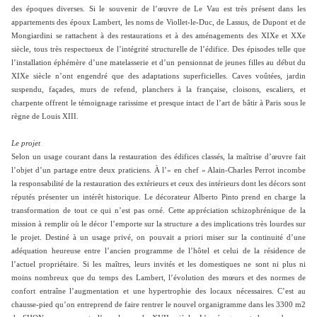
des époques diverses. Si le souvenir de l’œuvre de Le Vau est très présent dans les
appartements des époux Lambert, les noms de Viollet-le-Duc, de Lassus, de Dupont et de
Mongiardini se rattachent à des restaurations et à des aménagements des XIXe et XXe
siècle, tous très respectueux de l’intégrité structurelle de l’édifice. Des épisodes telle que
l’installation éphémère d’une matelasserie et d’un pensionnat de jeunes filles au début du
XIXe siècle n’ont engendré que des adaptations superficielles. Caves voûtées, jardin
suspendu, façades, murs de refend, planchers à la française, cloisons, escaliers, et
charpente offrent le témoignage rarissime et presque intact de l’art de bâtir à Paris sous le
règne de Louis XIII.
Le projet
Selon un usage courant dans la restauration des édifices classés, la maîtrise d’œuvre fait
l’objet d’un partage entre deux praticiens. À l’« en chef » Alain-Charles Perrot incombe
la responsabilité de la restauration des extérieurs et ceux des intérieurs dont les décors sont
réputés présenter un intérêt historique. Le décorateur Alberto Pinto prend en charge la
transformation de tout ce qui n’est pas orné. Cette appréciation schizophrénique de la
mission à remplir où le décor l’emporte sur la structure a des implications très lourdes sur
le projet. Destiné à un usage privé, on pouvait a priori miser sur la continuité d’une
adéquation heureuse entre l’ancien programme de l’hôtel et celui de la résidence de
l’actuel propriétaire. Si les maîtres, leurs invités et les domestiques ne sont ni plus ni
moins nombreux que du temps des Lambert, l’évolution des mœurs et des normes de
confort entraîne l’augmentation et une hypertrophie des locaux nécessaires. C’est au
chausse-pied qu’on entreprend de faire rentrer le nouvel organigramme dans les 3300 m2