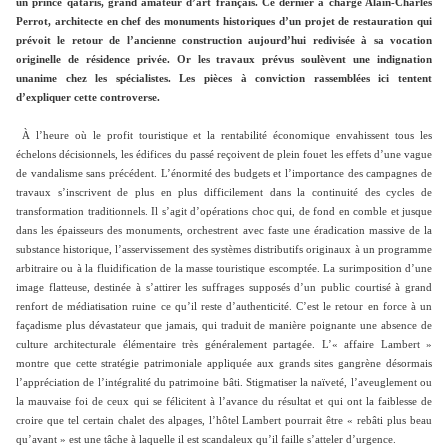
un prince qataris, grand amateur d’art français. Ce dernier a chargé Alain-Charles
Perrot, architecte en chef des monuments historiques d’un projet de restauration qui
prévoit le retour de l’ancienne construction aujourd’hui redivisée à sa vocation
originelle de résidence privée. Or les travaux prévus soulèvent une indignation
unanime chez les spécialistes. Les pièces à conviction rassemblées ici tentent
d’expliquer cette controverse.
À l’heure où le profit touristique et la rentabilité économique envahissent tous les
échelons décisionnels, les édifices du passé reçoivent de plein fouet les effets d’une vague
de vandalisme sans précédent. L’énormité des budgets et l’importance des campagnes de
travaux s’inscrivent de plus en plus difficilement dans la continuité des cycles de
transformation traditionnels. Il s’agit d’opérations choc qui, de fond en comble et jusque
dans les épaisseurs des monuments, orchestrent avec faste une éradication massive de la
substance historique, l’asservissement des systèmes distributifs originaux à un programme
arbitraire ou à la fluidification de la masse touristique escomptée. La surimposition d’une
image flatteuse, destinée à s’attirer les suffrages supposés d’un public courtisé à grand
renfort de médiatisation ruine ce qu’il reste d’authenticité. C’est le retour en force à un
façadisme plus dévastateur que jamais, qui traduit de manière poignante une absence de
culture architecturale élémentaire très généralement partagée. L’« affaire Lambert »
montre que cette stratégie patrimoniale appliquée aux grands sites gangrène désormais
l’appréciation de l’intégralité du patrimoine bâti. Stigmatiser la naïveté, l’aveuglement ou
la mauvaise foi de ceux qui se félicitent à l’avance du résultat et qui ont la faiblesse de
croire que tel certain chalet des alpages, l’hôtel Lambert pourrait être « rebâti plus beau
qu’avant » est une tâche à laquelle il est scandaleux qu’il faille s’atteler d’urgence.