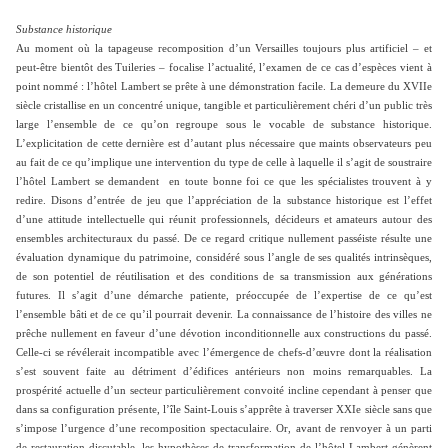
Substance historique
Au moment où la tapageuse recomposition d’un Versailles toujours plus artificiel – et
peut-être bientôt des Tuileries – focalise l’actualité, l’examen de ce cas d’espèces vient à
point nommé : l’hôtel Lambert se prête à une démonstration facile. La demeure du XVIIe
siècle cristallise en un concentré unique, tangible et particulièrement chéri d’un public très
large l’ensemble de ce qu’on regroupe sous le vocable de substance historique.
L’explicitation de cette dernière est d’autant plus nécessaire que maints observateurs peu
au fait de ce qu’implique une intervention du type de celle à laquelle il s’agit de soustraire
l’hôtel Lambert se demandent
en toute bonne foi ce que les spécialistes trouvent à y
redire. Disons d’entrée de jeu que l’appréciation de la substance historique est l’effet
d’une attitude intellectuelle qui réunit professionnels, décideurs et amateurs autour des
ensembles architecturaux du passé. De ce regard critique nullement passéiste résulte une
évaluation dynamique du patrimoine, considéré sous l’angle de ses qualités intrinsèques,
de son potentiel de réutilisation et des conditions de sa transmission aux générations
futures. Il s’agit d’une démarche patiente, préoccupée de l’expertise de ce qu’est
l’ensemble bâti et de ce qu’il pourrait devenir. La connaissance de l’histoire des villes ne
prêche nullement en faveur d’une dévotion inconditionnelle aux constructions du passé.
Celle-ci se révélerait incompatible avec l’émergence de chefs-d’œuvre dont la réalisation
s’est souvent faite au détriment d’édifices antérieurs non moins remarquables. La
prospérité actuelle d’un secteur particulièrement convoité incline cependant à penser que
dans sa configuration présente, l’île Saint-Louis s’apprête à traverser XXIe siècle sans que
s’impose l’urgence d’une recomposition spectaculaire. Or, avant de renvoyer à un parti
de restauration discutable, les hypothèses de transformation de l’hôtel Lambert génèrent