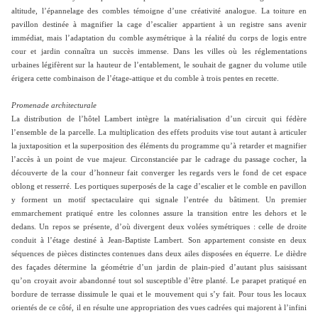
altitude, l’épannelage des combles témoigne d’une créativité analogue. La toiture en
pavillon destinée à magnifier la cage d’escalier appartient à un registre sans avenir
immédiat, mais l’adaptation du comble asymétrique à la réalité du corps de logis entre
cour et jardin connaîtra un succès immense. Dans les villes où les réglementations
urbaines légifèrent sur la hauteur de l’entablement, le souhait de gagner du volume utile
érigera cette combinaison de l’étage-attique et du comble à trois pentes en recette.
Promenade architecturale
La distribution de l’hôtel Lambert intègre la matérialisation d’un circuit qui fédère
l’ensemble de la parcelle. La multiplication des effets produits vise tout autant à articuler
la juxtaposition et la superposition des éléments du programme qu’à retarder et magnifier
l’accès à un point de vue majeur. Circonstanciée par le cadrage du passage cocher, la
découverte de la cour d’honneur fait converger les regards vers le fond de cet espace
oblong et resserré. Les portiques superposés de la cage d’escalier et le comble en pavillon
y forment un motif spectaculaire qui signale l’entrée du bâtiment. Un premier
emmarchement pratiqué entre les colonnes assure la transition entre les dehors et le
dedans. Un repos se présente, d’où divergent deux volées symétriques : celle de droite
conduit à l’étage destiné à Jean-Baptiste Lambert. Son appartement consiste en deux
séquences de pièces distinctes contenues dans deux ailes disposées en équerre. Le dièdre
des façades détermine la géométrie d’un jardin de plain-pied d’autant plus saisissant
qu’on croyait avoir abandonné tout sol susceptible d’être planté. Le parapet pratiqué en
bordure de terrasse dissimule le quai et le mouvement qui s’y fait. Pour tous les locaux
orientés de ce côté, il en résulte une appropriation des vues cadrées qui majorent à l’infini