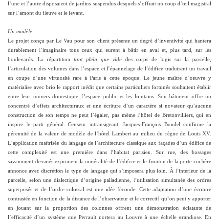
l’une et l’autre disposaient de jardins suspendus desquels s’offrait un coup d’œil magistral
sur l’amont du fleuve et le levant.
Un modèle
Le projet conçu par Le Vau pour son client présente un degré d’inventivité qui hantera
durablement l’imaginaire tous ceux qui eurent à bâtir en aval et, plus tard, sur les
boulevards. La répartition
tant plein que vide
des corps de logis sur la parcelle,
l’articulation des volumes dans l’espace et l’épannelage de l’édifice traduisent un travail
en coupe d’une virtuosité rare à Paris à cette époque. Le jeune maître d’oeuvre y
matérialise avec brio le rapport inédit que certains particuliers fortunés souhaitent établir
entre leur univers domestique, l’espace public et les lointains. Son bâtiment offre un
concentré d’effets architecturaux et une écriture d’un caractère si novateur qu’aucune
construction de son temps ne peut l’égaler, pas même l’hôtel de Bretonvilliers, qui en
inspire le parti général. Censeur intransigeant, Jacques-François Bondel confirme la
pérennité de la valeur de modèle de l’hôtel Lambert au milieu du règne de Louis XV.
L’application maîtrisée du langage de l’architecture classique aux façades d’un édifice de
cette complexité est une première dans l’habitat parisien. Sur rue, des bossages
savamment dessinés expriment la minéralité de l’édifice et le fronton de la porte cochère
annonce avec discrétion le type de langage qui s’imposera plus loin. À l’intérieur de la
parcelle, selon une dialectique d’origine palladienne, l’utilisation simultanée des ordres
superposés et de l’ordre colossal est une idée féconde. Cette adaptation d’une écriture
contrastée en fonction de la distance de l’observateur et le correctif qu’on peut y apporter
en jouant sur la proportion des colonnes offrent une démonstration éclatante de
l’efficacité d’un système que Perrault portera au Louvre à une échelle grandiose. En