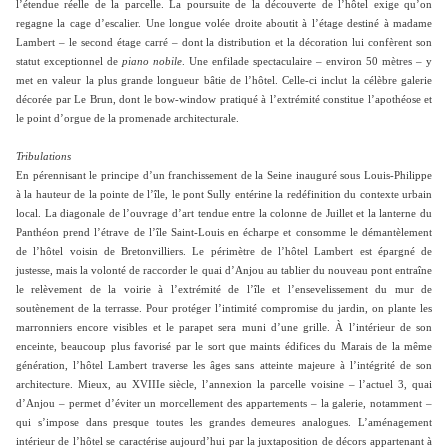
l’étendue réelle de la parcelle. La poursuite de la découverte de l’hôtel exige qu’on
regagne la cage d’escalier. Une longue volée droite aboutit à l’étage destiné à madame
Lambert – le second étage carré – dont la distribution et la décoration lui confèrent son
statut exceptionnel de
piano nobile
. Une enfilade spectaculaire – environ 50 mètres – y
met en valeur la plus grande longueur bâtie de l’hôtel. Celle-ci inclut la célèbre galerie
décorée par Le Brun, dont le bow-window pratiqué à l’extrémité constitue l’apothéose et
le point d’orgue de la promenade architecturale.
Tribulations
En pérennisant le principe d’un franchissement de la Seine inauguré sous Louis-Philippe
à la hauteur de la pointe de l’île, le pont Sully entérine la redéfinition du contexte urbain
local. La diagonale de l’ouvrage d’art tendue entre la colonne de Juillet et la lanterne du
Panthéon prend l’étrave de l’île Saint-Louis en écharpe et consomme le démantèlement
de l’hôtel voisin de Bretonvilliers. Le périmètre de l’hôtel Lambert est épargné de
justesse, mais la volonté de raccorder le quai d’Anjou au tablier du nouveau pont entraîne
le relèvement de la voirie à l’extrémité de l’île et l’ensevelissement du mur de
soutènement de la terrasse. Pour protéger l’intimité compromise du jardin, on plante les
marronniers encore visibles et le parapet sera muni d’une grille. À l’intérieur de son
enceinte, beaucoup plus favorisé par le sort que maints édifices du Marais de la même
génération, l’hôtel Lambert traverse les âges sans atteinte majeure à l’intégrité de son
architecture. Mieux, au XVIIIe siècle, l’annexion la parcelle voisine – l’actuel 3, quai
d’Anjou – permet d’éviter un morcellement des appartements – la galerie, notamment –
qui s’impose dans presque toutes les grandes demeures analogues. L’aménagement
intérieur de l’hôtel se caractérise aujourd’hui par la juxtaposition de décors appartenant à