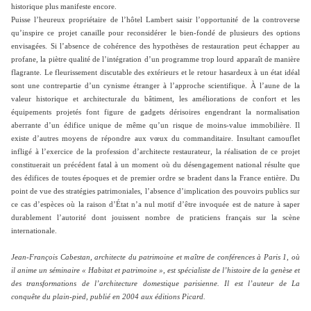
historique plus manifeste encore.
Puisse l’heureux propriétaire de l’hôtel Lambert saisir l’opportunité de la controverse
qu’inspire ce projet canaille pour reconsidérer le bien-fondé de plusieurs des options
envisagées. Si l’absence de cohérence des hypothèses de restauration peut échapper au
profane, la piètre qualité de l’intégration d’un programme trop lourd apparaît de manière
flagrante. Le fleurissement discutable des extérieurs et le retour hasardeux à un état idéal
sont une contrepartie d’un cynisme étranger à l’approche scientifique. À l’aune de la
valeur historique et architecturale du bâtiment, les améliorations de confort et les
équipements projetés font figure de gadgets dérisoires engendrant la normalisation
aberrante d’un édifice unique de même qu’un risque de moins-value immobilière. Il
existe d’autres moyens de répondre aux vœux du commanditaire. Insultant camouflet
infligé à l’exercice de la profession d’architecte restaurateur, la réalisation de ce projet
constituerait un précédent fatal à un moment où du désengagement national résulte que
des édifices de toutes époques et de premier ordre se bradent dans la France entière. Du
point de vue des stratégies patrimoniales, l’absence d’implication des pouvoirs publics sur
ce cas d’espèces où la raison d’État n’a nul motif d’être invoquée est de nature à saper
durablement l’autorité dont jouissent nombre de praticiens français sur la scène
internationale.
Jean-François Cabestan, architecte du patrimoine et maître de conférences à Paris 1, où
il anime un séminaire « Habitat et patrimoine », est spécialiste de l’histoire de la genèse et
des transformations de l’architecture domestique parisienne. Il est l’auteur de La
conquête du plain-pied, publié en 2004 aux éditions Picard.