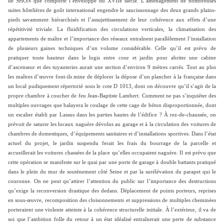
de SHON que comporte l’enveloppe du XVIIe siècle. L’aménagement de nombreuses
suites hôtelières de goût international engendre le saucissonnage des deux grands plains-
pieds savamment hiérarchisés et l’assujettissement de leur cohérence aux effets d’une
répétitivité triviale. La fluidification des circulations verticales, la climatisation des
appartements de maître et l’importance des réseaux entraînent parallèlement l’installation
de plusieurs gaines techniques d’un volume considérable. Celle qu’il est prévu de
pratiquer toute hauteur dans le logis entre cour et jardin pour abriter une cabine
d’ascenseur et des tuyauteries aurait une section d’environ 9 mètres carrés. Tout au plus
les maîtres d’œuvre font-ils mine de déplorer la dépose d’un plancher à la française dans
un local pudiquement répertorié sous le cote D 1013, dont on découvre qu’il s’agit de la
propre chambre à coucher de feu Jean-Baptiste Lambert. Comment ne pas s’inquiéter des
multiples ouvrages que balayera le coulage de cette cage de béton disproportionnée, dont
un escalier établi par Lassus dans les parties hautes de l’édifice ? À rez-de-chaussée, on
prévoit de saturer les locaux naguère dévolus au garage et à la circulation des voitures de
chambres de domestiques, d’équipements sanitaires et d’installations sportives. Dans l’état
actuel du projet, le jardin suspendu ferait les frais du bourrage de la parcelle et
accueillerait les voitures chassées de la place qu’elles occupaient naguère. Il est prévu que
cette opération se manifeste sur le quai par une porte de garage à double battants pratiqué
dans le plein du mur de soutènement côté Seine et par la surélévation du parapet qui le
couronne. On ne peut qu’attirer l’attention du public sur l’importance des destructions
qu’exige la reconversion drastique des dedans. Déplacement de points porteurs, reprises
en sous-œuvre, recomposition des cloisonnements et suppressions de multiples cheminées
porteraient une violente atteinte à la cohérence structurelle initiale. À l’extérieur, il va de
soi que l’ambition folle du retour à un état idéalisé entraînerait une perte de substance