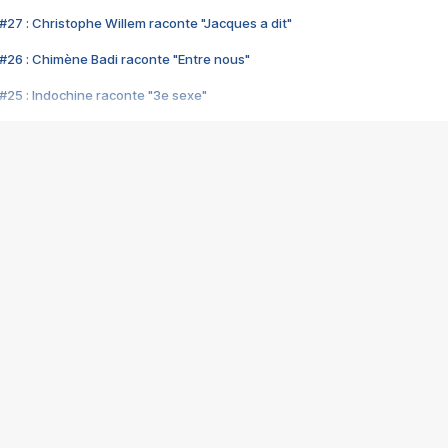
#27 : Christophe Willem raconte "Jacques a dit"
#26 : Chimène Badi raconte "Entre nous"
#25 : Indochine raconte "3e sexe"
#24 : Zaho raconte "C'est chelou"
#23 : Patrick Bruel raconte "Au café des délices"
#22 : Kyo raconte "Le chemin"
#21 : Nolwenn Leroy raconte "Cassé"
#20 : Patrick Hernandez raconte "Born to be alive"
#19 : Lorie raconte "Près de moi"
#18 : Michael Jones raconte "A nos actes manqués" (avec Jean-Jacque
#17 : Khaled raconte "Aïcha"
#16 : Corneille raconte "Parce qu'on vient de loin"