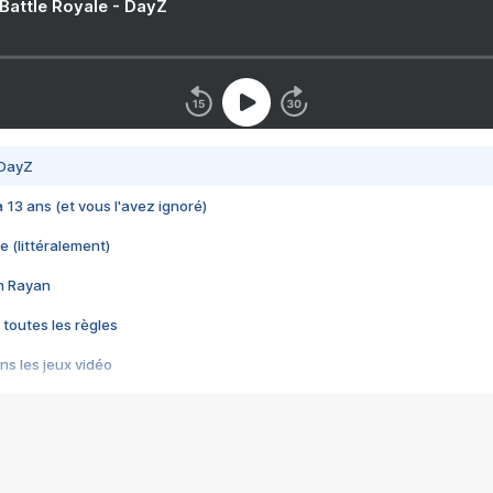
 Battle Royale - DayZ
 DayZ
 a 13 ans (et vous l'avez ignoré)
e (littéralement)
im Rayan
 toutes les règles
s les jeux vidéo
us choquant de Rockstar ? - Le scandale BULLY
e plus moche de Steam
du RÊVE tourne au CAUCHEMAR