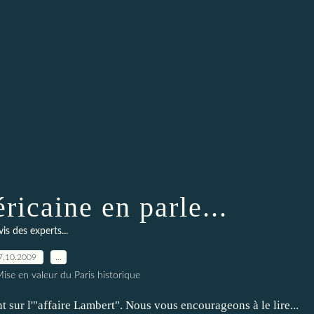
ricaine en parle...
vis des experts...
7.10.2009
…
ise en valeur du Paris historique
nt sur l'"affaire Lambert". Nous vous encourageons à le lire...