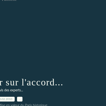
 sur l'accord...
vis des experts...
0.02.2010
…
ise en valeur du Paris historique