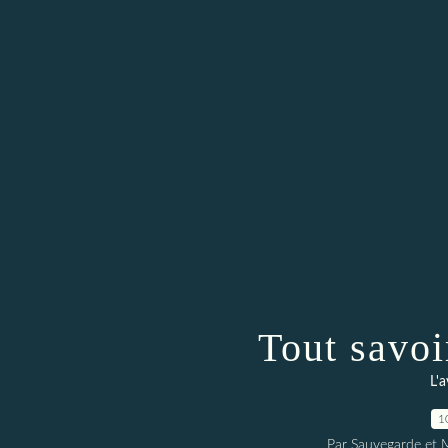
Tout savoir
L'a
1
Par Sauvegarde et M