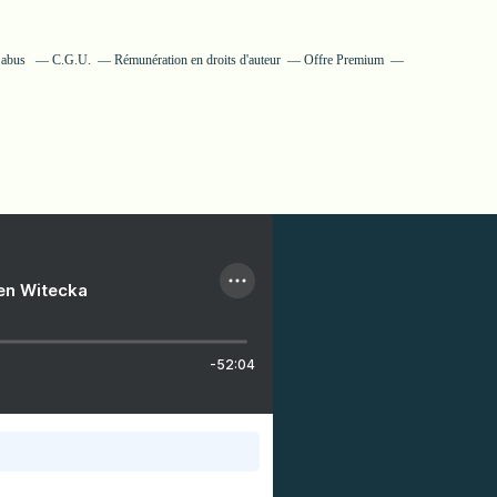
n abus
C.G.U.
Rémunération en droits d'auteur
Offre Premium
ien Witecka
-52:04