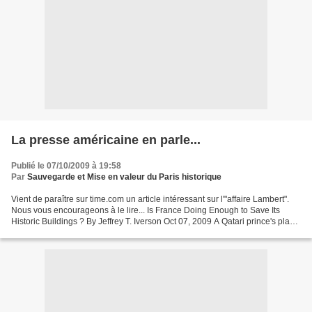
La presse américaine en parle...
Publié le 07/10/2009 à 19:58
Par
Sauvegarde et Mise en valeur du Paris historique
Vient de paraître sur time.com un article intéressant sur l'"affaire Lambert".
Nous vous encourageons à le lire... Is France Doing Enough to Save Its
Historic Buildings ? By Jeffrey T. Iverson Oct 07, 2009 A Qatari prince's plan
to renovate a 17th century...